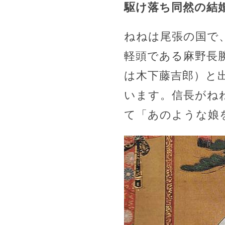
駆け落ち同然の結
ねねは尾張の国で
軽頭である麻野長
は木下藤吉郎）と
います。信長がね
て「あのような娘