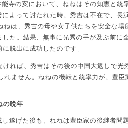
本能寺の変において、ねねはその知恵と統
秀によって討たれた時、秀吉は不在で、長
ねねは、秀吉の母や女子供たちを安全な場
ました。結果、無事に光秀の手が及ぶ前に
前に脱出に成功したのです。
なければ、秀吉はその後の中国大返しで光
しれません。ねねの機転と統率力が、豊臣
。
ねの晩年
成し遂げた後も、ねねは豊臣家の後継者問