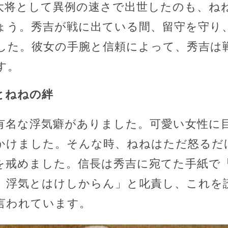
大将として異例の速さで出世したのも、ね
ょう。秀吉が戦に出ている間、留守を守り
した。彼女の手腕と信頼によって、秀吉は
す。
とねねの絆
有名な浮気癖がありました。可愛い女性に
かけました。そんな時、ねねはただ怒るだ
を戒めました。信長は秀吉に宛てた手紙で
、浮気とはけしからん」と叱責し、これを
言われています。