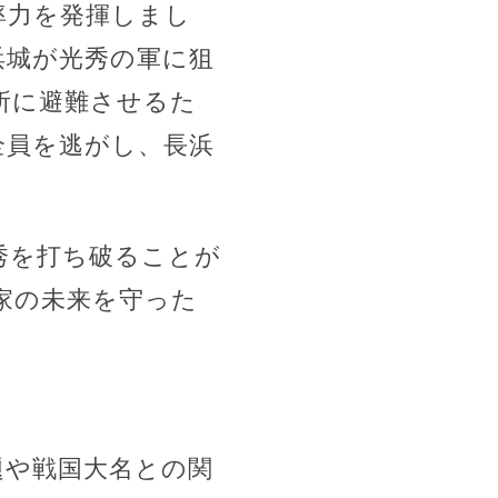
率力を発揮しまし
浜城が光秀の軍に狙
所に避難させるた
全員を逃がし、長浜
秀を打ち破ることが
家の未来を守った
題や戦国大名との関