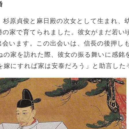
婚
、杉原貞俊と麻日殿の次女として生まれ、
勝の家で育てられました。彼女がまだ若い
出会います。この出会いは、信長の後押し
ねの家を訪れた際、彼女の振る舞いに感銘
を嫁にすれば家は安泰だろう」と助言した