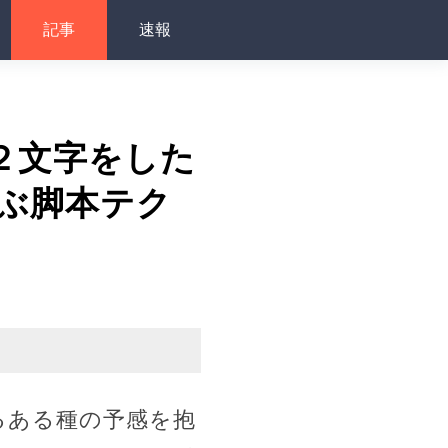
記事
速報
う２文字をした
ぶ脚本テク
るある種の予感を抱