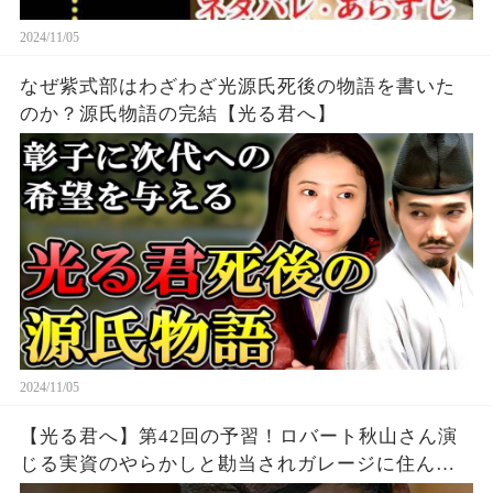
2024/11/05
なぜ紫式部はわざわざ光源氏死後の物語を書いた
のか？源氏物語の完結【光る君へ】
2024/11/05
【光る君へ】第42回の予習！ロバート秋山さん演
じる実資のやらかしと勘当されガレージに住んだ
女御【大河ドラマネタバレ】ドラマ考察|家系図|相