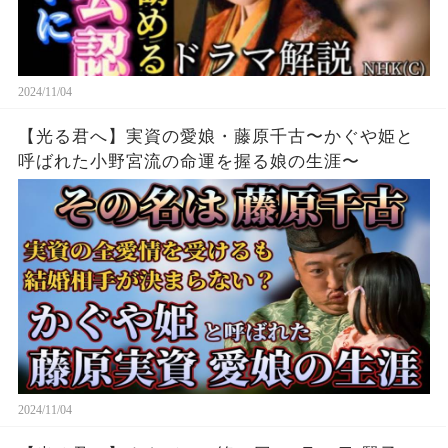
2024/11/04
【光る君へ】実資の愛娘・藤原千古〜かぐや姫と
呼ばれた小野宮流の命運を握る娘の生涯〜
2024/11/04