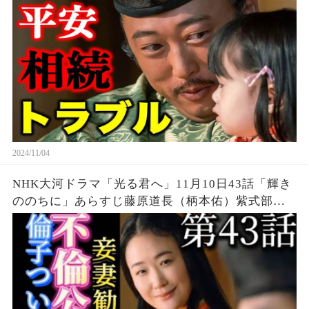
関図
2024/11/04
NHK大河ドラマ「光る君へ」11月10日43話「輝き
ののちに」あらすじ藤原道長（柄本佑）紫式部
（吉高由里子）次回予告ネタバレ解説最終回、双
寿丸（伊藤健太郎）藤原賢子（南沙良）最期かし
まし歴史チャンネル