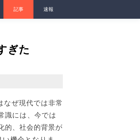
記事
速報
すぎた
はなぜ現代では非常
常識には、今では
化的、社会的背景が
良い機会となりま