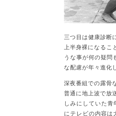
三つ目は健康診断
上半身裸になるこ
うな事が何の疑問
な配慮が年々進化
深夜番組での露骨
普通に地上波で放
しみにしていた青
にテレビの内容は