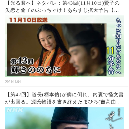
【光る君へ】ネタバレ：第43回(11月10日)賢子の
失恋と倫子のぶっちゃけ！あらすじ拡大予告【大
河ドラマ】ドラマ考察
2024/11/04
【第42回】道長(柄本佑)が病に倒れ、内裏で怪文書
が出回る。源氏物語を書き終えたまひろ(吉高由里
子)は道長の体調がよくないことを知り・・・