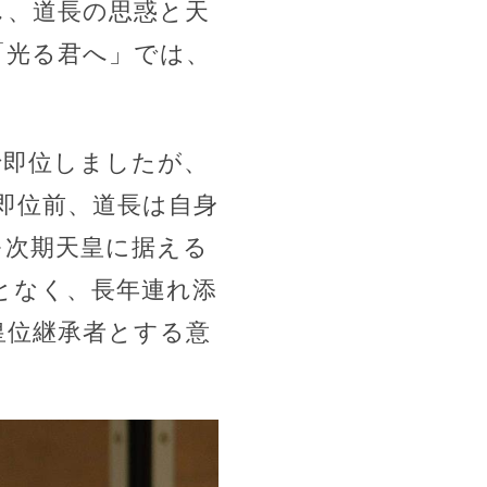
し、道長の思惑と天
「光る君へ」では、
いで即位しましたが、
即位前、道長は自身
を次期天皇に据える
となく、長年連れ添
皇位継承者とする意