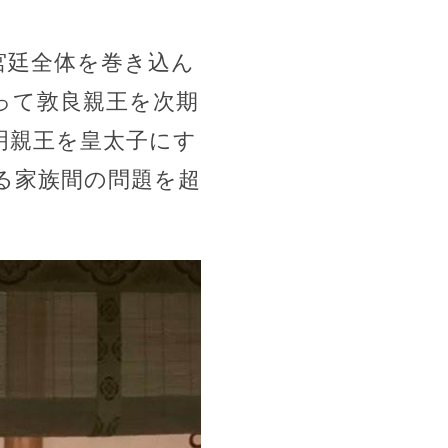
宮廷全体を巻き込ん
って敦良親王を次期
明親王を皇太子にす
る家族間の問題を超