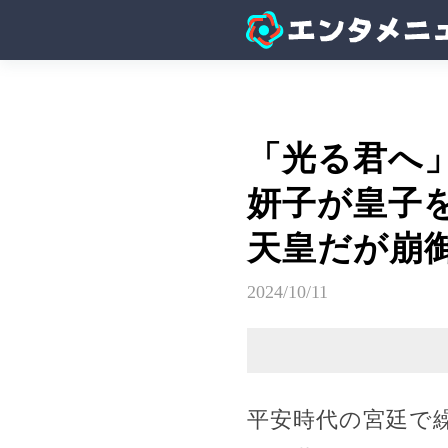
「光る君へ」
妍子が皇子
天皇だが崩
2024/10/11
平安時代の宮廷で