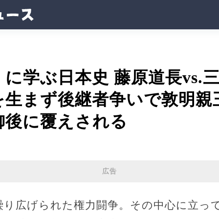
に学ぶ日本史 藤原道長vs.
を生まず後継者争いで敦明親
御後に覆えされる
広告
繰り広げられた権力闘争。その中心に立っ