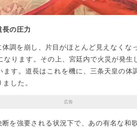
道長の圧力
に体調を崩し、片目がほとんど見えなくな
になります。その上、宮廷内で火災が発生
います。道長はこれを機に、三条天皇の体
りました。
広告
決断を強要される状況下で、あの有名な和