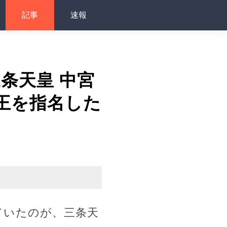
記事
速報
三条天皇 中宮
王を指名した
ていたのが、三条天