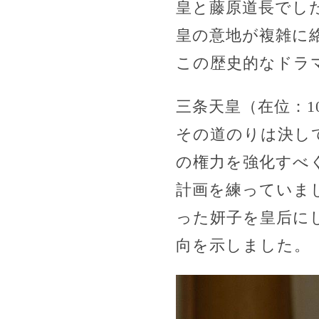
皇と藤原道長でし
皇の意地が複雑に
この歴史的なドラ
三条天皇（在位：10
その道のりは決し
の権力を強化すべ
計画を練っていま
った妍子を皇后に
向を示しました。