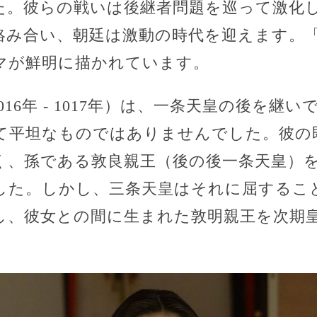
た。彼らの戦いは後継者問題を巡って激化
絡み合い、朝廷は激動の時代を迎えます。
マが鮮明に描かれています。
16年 - 1017年）は、一条天皇の後を継
て平坦なものではありませんでした。彼の
く、孫である敦良親王（後の後一条天皇）
した。しかし、三条天皇はそれに屈するこ
し、彼女との間に生まれた敦明親王を次期