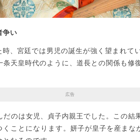
者争い
た時、宮廷では男児の誕生が強く望まれて
一条天皇時代のように、道長との関係も修
広告
んだのは女児、貞子内親王でした。この結
つくことになります。妍子が皇子を産まな