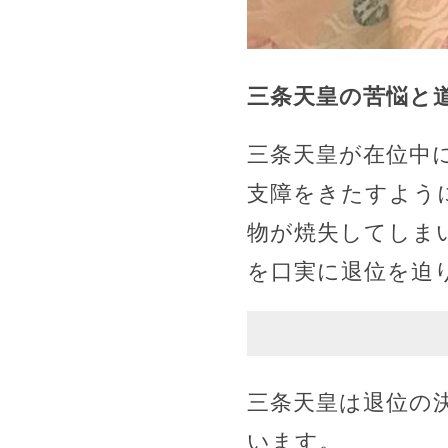
三条天皇の苦悩と
三条天皇が在位中
支障をきたすよう
物が焼失してしま
を口実に退位を迫
三条天皇は退位の
います。