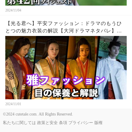
2024/11/04
【光る君へ】平安ファッション：ドラマのもうひ
とつの魅力衣装の解説【大河ドラマネタバレ】ド
ラマ考察
2024/11/01
©2024 cutetale.com. All Rights Reserved.
私たちに関しては
政策と安全
条項
プライバシー
版権