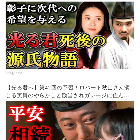
2024/11/05
【光る君へ】第42回の予習！ロバート秋山さん演
じる実資のやらかしと勘当されガレージに住んだ
女御【大河ドラマネタバレ】ドラマ考察|家系図|相
関図