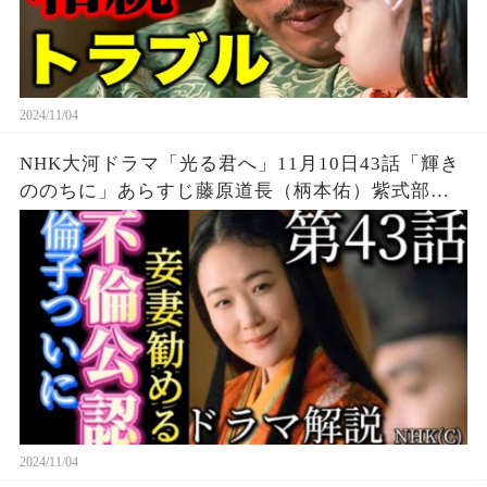
2024/11/04
NHK大河ドラマ「光る君へ」11月10日43話「輝き
ののちに」あらすじ藤原道長（柄本佑）紫式部
（吉高由里子）次回予告ネタバレ解説最終回、双
寿丸（伊藤健太郎）藤原賢子（南沙良）最期かし
まし歴史チャンネル
2024/11/04