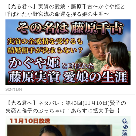
【光る君へ】実資の愛娘・藤原千古〜かぐや姫と
呼ばれた小野宮流の命運を握る娘の生涯〜
2024/11/04
【光る君へ】ネタバレ：第43回(11月10日)賢子の
失恋と倫子のぶっちゃけ！あらすじ拡大予告【大
河ドラマ】ドラマ考察