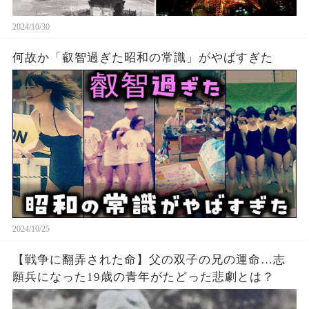
2024/10/30
何故か「叡智過ぎた昭和の常識」がやばすぎた
2024/10/25
【戦争に翻弄された命】父の双子の兄の運命…志
願兵になった19歳の青年がたどった悲劇とは？