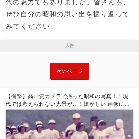
代の魅力でもありました。皆さんも、
ぜひ自分の昭和の思い出を振り返って
みてください。
広告
次のページ
【衝撃】高画質カメラで撮った昭和の写真！！現
代では考えられない光景が…！懐かしい 画像に目
が釘付けに… 昭和の時代にあった 嘘のような
本当の話に世界が驚愕