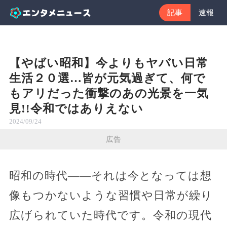
記事
速報
【やばい昭和】今よりもヤバい日常
生活２０選…皆が元気過ぎて、何で
もアリだった衝撃のあの光景を一気
見!!令和ではありえない
2024/09/24
広告
昭和の時代――それは今となっては想
像もつかないような習慣や日常が繰り
広げられていた時代です。令和の現代