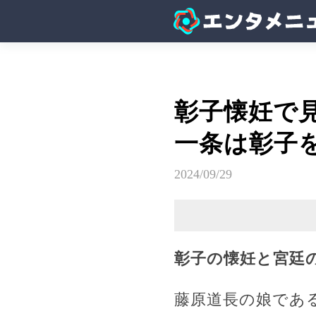
彰子懐妊で
一条は彰子
2024/09/29
彰子の懐妊と宮廷
藤原道長の娘であ