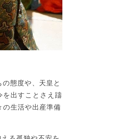
ちの態度や、天皇と
令を出すことさえ躊
々の生活や出産準備
抱える孤独や不安を