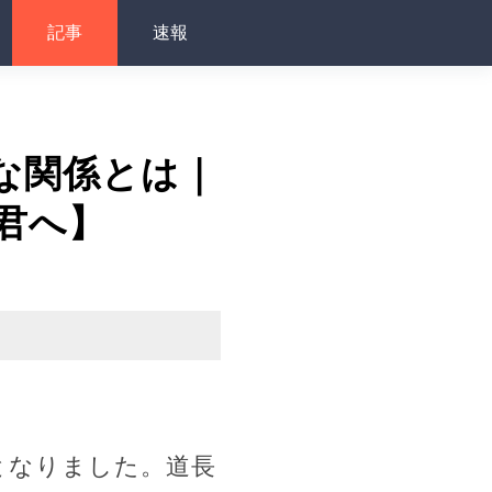
記事
速報
な関係とは｜
君へ】
となりました。道長