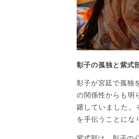
彰子の孤独と紫式
彰子が宮廷で孤独
の関係性からも明
躇していました。
を手伝うことにな
紫式部は、彰子の