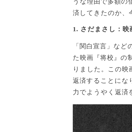
うな理由で多額の
済してきたのか、
1. さだまさし：
「関白宣言」など
た映画『将校』の
りました。この映
返済することになり
力でようやく返済