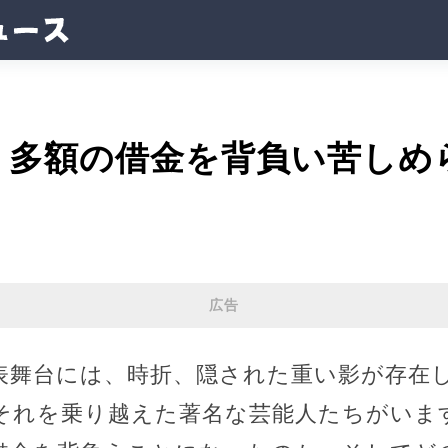
】多額の借金を背負い苦しめ
広告
表舞台には、時折、隠された重い影が存在
それを乗り越えた著名な芸能人たちがいま