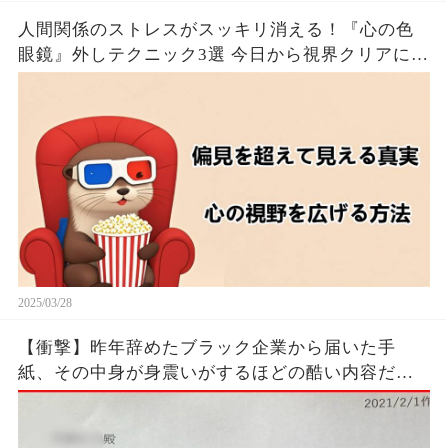
人間関係のストレスがスッキリ消える！『心の色
眼鏡』外しテクニック3選 今日から視界クリアにな
るたった！！🦦✨
2025/03/28
【衝撃】昨年辞めたブラック企業から届いた手
紙、その中身が身震いがするほどの酷い内容だっ
た…...