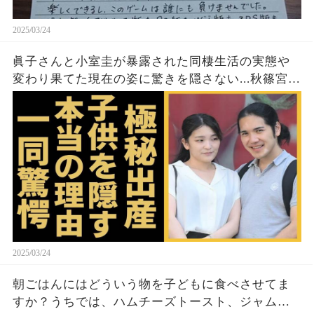
2025/03/24
眞子さんと小室圭が暴露された同棲生活の実態や
変わり果てた現在の姿に驚きを隠さない...秋篠宮家
の長女がアメリカで極秘出産の真相や暴露された
ヤバいO癖に言葉を失う...
2025/03/24
朝ごはんにはどういう物を子どもに食べさせてま
すか？うちでは、ハムチーズトースト、ジャムト