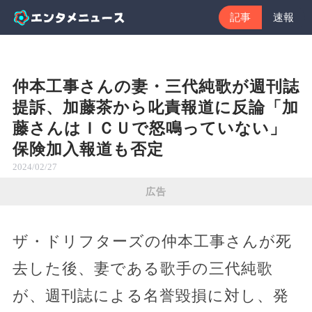
記事
速報
仲本工事さんの妻・三代純歌が週刊誌
提訴、加藤茶から叱責報道に反論「加
藤さんはＩＣＵで怒鳴っていない」
保険加入報道も否定
2024/02/27
広告
ザ・ドリフターズの仲本工事さんが死
去した後、妻である歌手の三代純歌
が、週刊誌による名誉毀損に対し、発