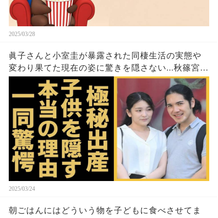
2025/03/28
眞子さんと小室圭が暴露された同棲生活の実態や
変わり果てた現在の姿に驚きを隠さない...秋篠宮家
の長女がアメリカで極秘出産の真相や暴露された
ヤバいO癖に言葉を失う...
2025/03/24
朝ごはんにはどういう物を子どもに食べさせてま