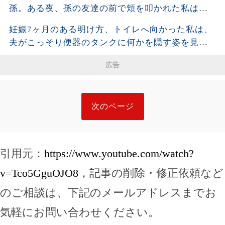
孫。ある夜、孫の友達の前で頬を叩かれた私は静
かに姿を消し、全援助を停止した・・・
妊娠7ヶ月のある明け方、トイレへ向かった私は、
夫がこっそり便器のタンクに何かを隠す姿を見て
しまった。夫が去った後、それを開けた瞬間、私
広告
は声も出せず凍りついた――
次のページ
引用元：
https://www.youtube.com/watch?
v=Tco5GguOJO8
，記事の削除・修正依頼など
のご相談は、下記のメールアドレスまでお
気軽にお問い合わせください。