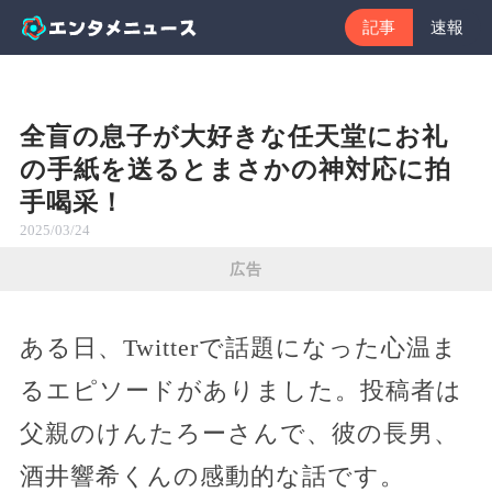
記事
速報
全盲の息子が大好きな任天堂にお礼
の手紙を送るとまさかの神対応に拍
手喝采！
2025/03/24
広告
ある日、Twitterで話題になった心温ま
るエピソードがありました。投稿者は
父親のけんたろーさんで、彼の長男、
酒井響希くんの感動的な話です。