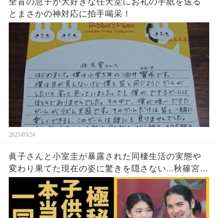
全盲の息子が大好きな任天堂にお礼の手紙を送る
とまさかの神対応に拍手喝采！
2025/03/24
眞子さんと小室圭が暴露された同棲生活の実態や
変わり果てた現在の姿に驚きを隠さない...秋篠宮家
の長女がアメリカで極秘出産の真相や暴露された
ヤバいO癖に言葉を失う...