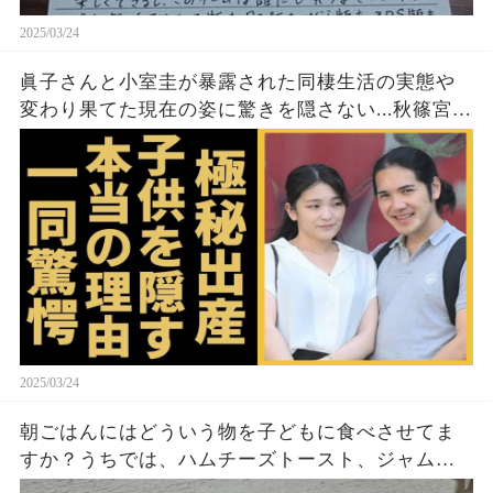
2025/03/24
眞子さんと小室圭が暴露された同棲生活の実態や
変わり果てた現在の姿に驚きを隠さない...秋篠宮家
の長女がアメリカで極秘出産の真相や暴露された
ヤバいO癖に言葉を失う...
2025/03/24
朝ごはんにはどういう物を子どもに食べさせてま
すか？うちでは、ハムチーズトースト、ジャムト
ースト、ピーナッツバタートーストをよく作りま