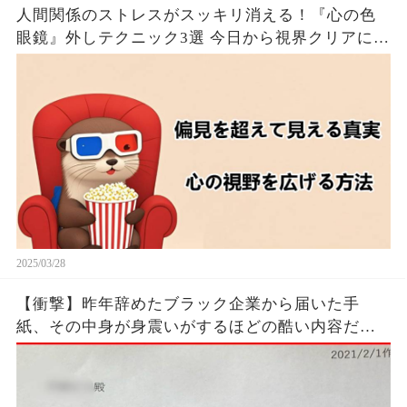
人間関係のストレスがスッキリ消える！『心の色
眼鏡』外しテクニック3選 今日から視界クリアにな
るたった！！🦦✨
2025/03/28
【衝撃】昨年辞めたブラック企業から届いた手
紙、その中身が身震いがするほどの酷い内容だっ
た…...