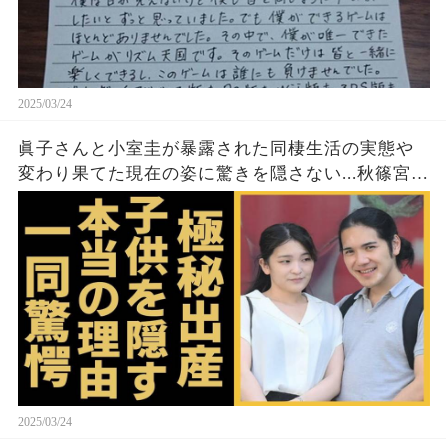
2025/03/24
眞子さんと小室圭が暴露された同棲生活の実態や
変わり果てた現在の姿に驚きを隠さない...秋篠宮家
の長女がアメリカで極秘出産の真相や暴露された
ヤバいO癖に言葉を失う...
2025/03/24