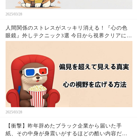
2025/03/28
人間関係のストレスがスッキリ消える！『心の色
眼鏡』外しテクニック3選 今日から視界クリアにな
るたった！！🦦✨
2025/03/28
【衝撃】昨年辞めたブラック企業から届いた手
紙、その中身が身震いがするほどの酷い内容だっ