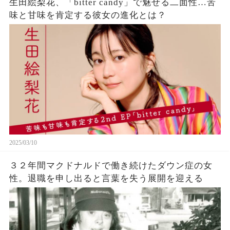
生田絵梨花、「bitter candy」で魅せる二面性…苦
味と甘味を肯定する彼女の進化とは？
2025/03/10
３２年間マクドナルドで働き続けたダウン症の女
性。退職を申し出ると言葉を失う展開を迎える