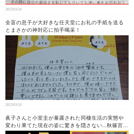
2025/03/24
全盲の息子が大好きな任天堂にお礼の手紙を送る
とまさかの神対応に拍手喝采！
2025/03/24
眞子さんと小室圭が暴露された同棲生活の実態や
変わり果てた現在の姿に驚きを隠さない...秋篠宮家
の長女がアメリカで極秘出産の真相や暴露された