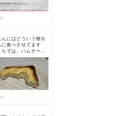
24
はんにはどういう物を
もに食べさせてます
うちでは、ハムチーズ
スト、ジャムトース
ピーナッツバタートー
をよく作ります。やっ
んなんダメよね…
19