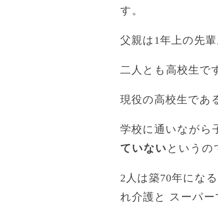
す。
父親は1年上の先輩
二人とも高校生で
現役の高校生であ
学校に通いながら
ていない
というの
2人は築70年にな
れ介護と スーパ