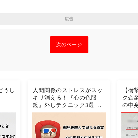
広告
次のページ
どうし
人間関係のストレスがスッ
【衝
キリ消える！『心の色眼
ク企
鏡』外しテクニック3選 今
の中
日から視界クリアになるた
の酷い
った！！🦦✨