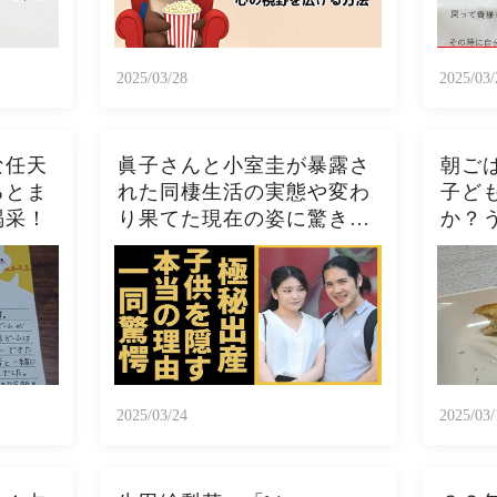
2025/03/28
2025/03/
な任天
眞子さんと小室圭が暴露さ
朝ご
るとま
れた同棲生活の実態や変わ
子ど
喝采！
り果てた現在の姿に驚きを
か？
隠さない...秋篠宮家の長女
トー
がアメリカで極秘出産の真
ト、
相や暴露されたヤバいO癖
スト
に言葉を失う...
ぱこ
2025/03/24
2025/03/