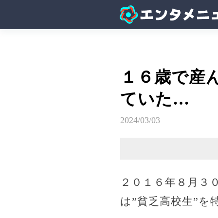
１６歳で産
ていた…
2024/03/03
２０１６年８月３
は”貧乏高校生”を