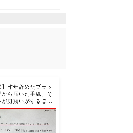
撃】昨年辞めたブラッ
業から届いた手紙、そ
身が身震いがするほど
内容だった…...