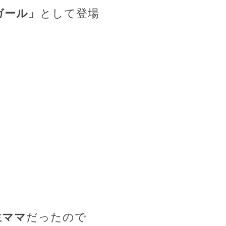
ガール」
として登場
生ママ
だったので