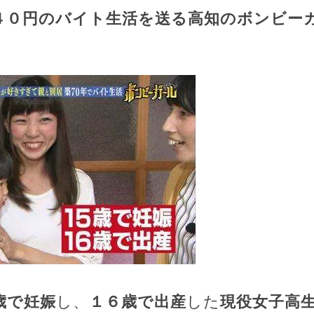
４０円のバイト生活を送る高知のボンビー
歳で妊娠
し、
１６歳で出産
した
現役女子高