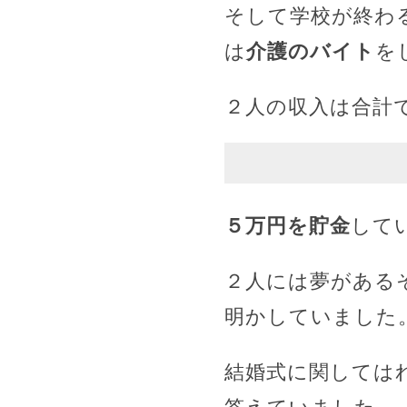
そして学校が終わ
は
介護のバイト
を
２人の収入は合計
５万円を貯金
して
２人には夢がある
明かしていました
結婚式に関しては