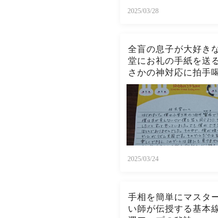
2025/03/28
全盲の息子が大好き
堂にお礼の手紙を送
さかの神対応に拍手
2025/03/24
手相を簡単にマスタ
い師が伝授する基本