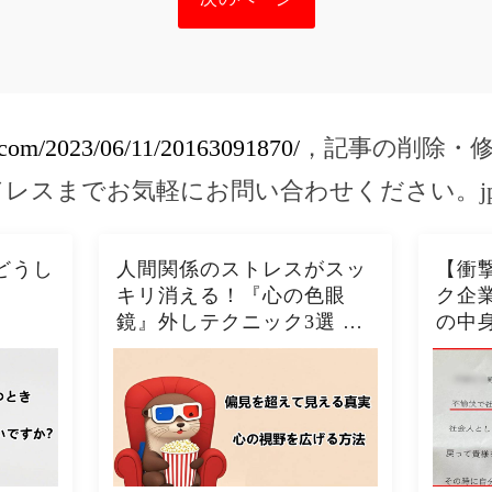
e.com/2023/06/11/20163091870/
，記事の削除・
ドレスまでお気軽にお問い合わせください。
j
どうし
人間関係のストレスがスッ
【衝
キリ消える！『心の色眼
ク企
鏡』外しテクニック3選 今
の中
日から視界クリアになるた
の酷い
った！！🦦✨