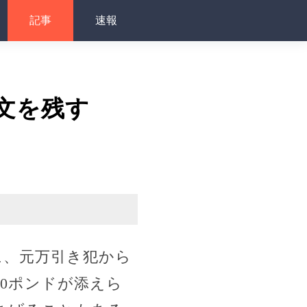
記事
速報
罪文を残す
に、元万引き犯から
0ポンドが添えら