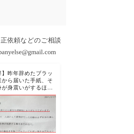
修正依頼などのご相談
panyelse@gmail.com
撃】昨年辞めたブラッ
業から届いた手紙、そ
身が身震いがするほど
内容だった…...