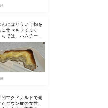
24
はんにはどういう物を
もに食べさせてます
うちでは、ハムチーズ
スト、ジャムトース
ピーナッツバタートー
をよく作ります。やっ
んなんダメよね…
19
年間マクドナルドで働
けたダウン症の女性。