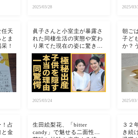
2025/03/28
2025/03/
な任天
眞子さんと小室圭が暴露さ
朝ご
るとま
れた同棲生活の実態や変わ
子ど
喝采！
り果てた現在の姿に驚きを
か？
隠さない...秋篠宮家の長女
トー
がアメリカで極秘出産の真
ト、
相や暴露されたヤバいO癖
スト
に言葉を失う...
ぱこ
2025/03/24
2025/03/
ー！占
生田絵梨花、「bitter
３２
線と金
candy」で魅せる二面性…
き続