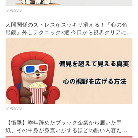
2025/03/28
人間関係のストレスがスッキリ消える！『心の色
眼鏡』外しテクニック3選 今日から視界クリアにな
るたった！！🦦✨
2025/03/28
【衝撃】昨年辞めたブラック企業から届いた手
紙、その中身が身震いがするほどの酷い内容だっ