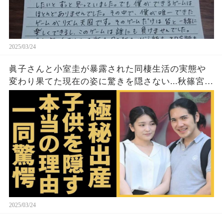
2025/03/24
眞子さんと小室圭が暴露された同棲生活の実態や
変わり果てた現在の姿に驚きを隠さない...秋篠宮家
の長女がアメリカで極秘出産の真相や暴露された
ヤバいO癖に言葉を失う...
2025/03/24