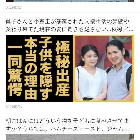
2025/03/24
眞子さんと小室圭が暴露された同棲生活の実態や
変わり果てた現在の姿に驚きを隠さない...秋篠宮家
の長女がアメリカで極秘出産の真相や暴露された
ヤバいO癖に言葉を失う...
2025/03/24
朝ごはんにはどういう物を子どもに食べさせてま
すか？うちでは、ハムチーズトースト、ジャムト
ースト、ピーナッツバタートーストをよく作りま