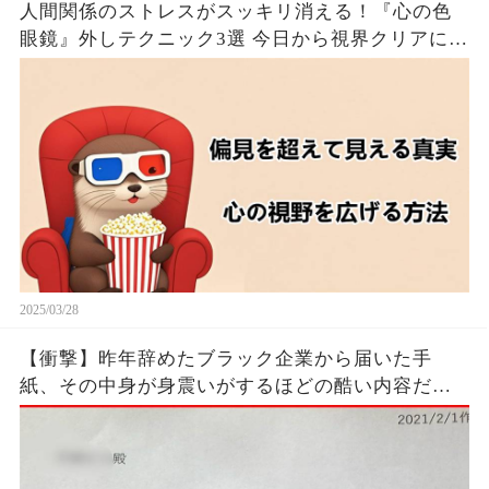
人間関係のストレスがスッキリ消える！『心の色
眼鏡』外しテクニック3選 今日から視界クリアにな
るたった！！🦦✨
2025/03/28
【衝撃】昨年辞めたブラック企業から届いた手
紙、その中身が身震いがするほどの酷い内容だっ
た…...