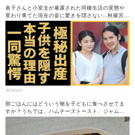
眞子さんと小室圭が暴露された同棲生活の実態や
変わり果てた現在の姿に驚きを隠さない...秋篠宮家
の長女がアメリカで極秘出産の真相や暴露された
ヤバいO癖に言葉を失う...
2025/03/24
朝ごはんにはどういう物を子どもに食べさせてま
すか？うちでは、ハムチーズトースト、ジャムト
ースト、ピーナッツバタートーストをよく作りま
す。やっぱこんなんダメよね…