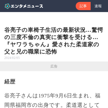
記事
速報
谷亮子の車椅子生活の最新状況…驚愕
の三度不倫の真実に衝撃を受ける…
『ヤワラちゃん』愛された柔道家の
父と兄の職業に恐怖
2024/02/05
広告
経歴
谷亮子さんは1975年9月6日生まれ、福
岡県福岡市の出身です。柔道選として