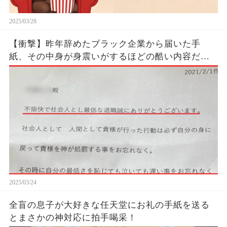
2025/03/28
【衝撃】昨年辞めたブラック企業から届いた手
紙、その中身が身震いがするほどの酷い内容だっ
た…...
2025/03/24
全盲の息子が大好きな任天堂にお礼の手紙を送る
とまさかの神対応に拍手喝采！