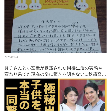
2025/03/24
眞子さんと小室圭が暴露された同棲生活の実態や
変わり果てた現在の姿に驚きを隠さない...秋篠宮家
の長女がアメリカで極秘出産の真相や暴露された
ヤバいO癖に言葉を失う...