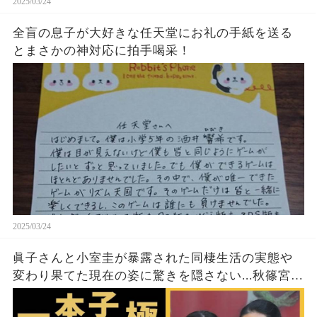
2025/03/24
全盲の息子が大好きな任天堂にお礼の手紙を送る
とまさかの神対応に拍手喝采！
2025/03/24
眞子さんと小室圭が暴露された同棲生活の実態や
変わり果てた現在の姿に驚きを隠さない...秋篠宮家
の長女がアメリカで極秘出産の真相や暴露された
ヤバいO癖に言葉を失う...