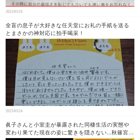
2025/03/24
全盲の息子が大好きな任天堂にお礼の手紙を送る
とまさかの神対応に拍手喝采！
2025/03/24
眞子さんと小室圭が暴露された同棲生活の実態や
変わり果てた現在の姿に驚きを隠さない...秋篠宮家