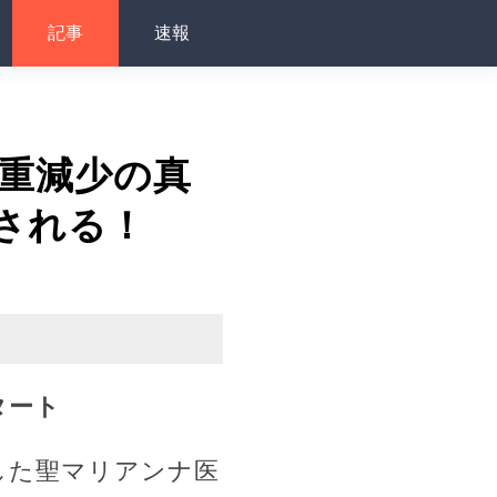
記事
速報
体重減少の真
される！
タート
した聖マリアンナ医