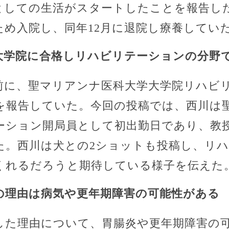
しての生活がスタートしたことを報告した。
ため入院し、同年12月に退院し療養してい
大学院に合格しリハビリテーションの分野
間前に、聖マリアンナ医科大学大学院リハビ
を報告していた。今回の投稿では、西川は
ーション開局員として初出勤日であり、教
た。西川は犬との2ショットも投稿し、リ
くれるだろうと期待している様子を伝えた
の理由は病気や更年期障害の可能性がある
した理由について、胃腸炎や更年期障害の