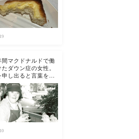
をよく作ります。やっ
んなんダメよね…
19
年間マクドナルドで働
けたダウン症の女性。
を申し出ると言葉を失
開を迎える
10