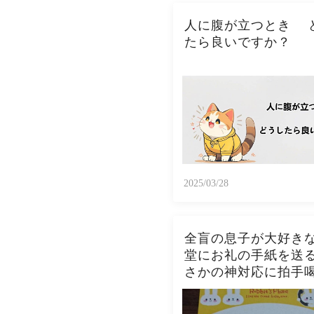
人に腹が立つとき 
たら良いですか？
2025/03/28
全盲の息子が大好き
堂にお礼の手紙を送
さかの神対応に拍手