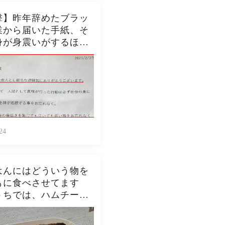
撃】昨年辞めたブラッ
業から届いた手紙、そ
身が身震いがするほど
内容だった…...
24
はんにはどういう物を
もに食べさせてます
うちでは、ハムチーズ
スト、ジャムトース
ピーナッツバタートー