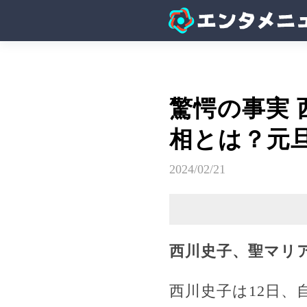
驚愕の事実
相とは？元
2024/02/21
西川史子、聖マリ
西川史子は12日