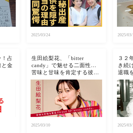
相や暴露されたヤバいO癖
スト
に言葉を失う...
ぱこ
2025/03/24
2025/03/
ー！占
生田絵梨花、「bitter
３２
線と金
candy」で魅せる二面性…
き続
苦味と甘味を肯定する彼女
退職
の進化とは？
う展
2025/03/10
2025/03/