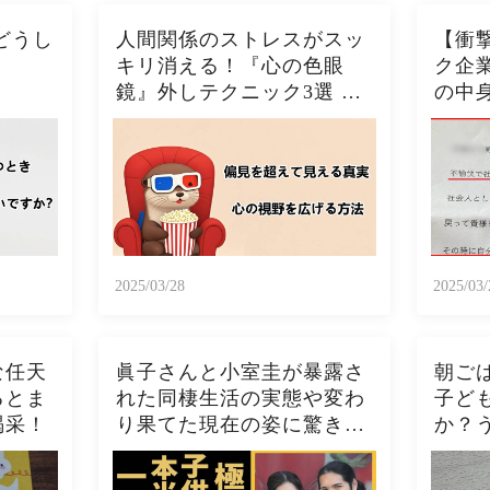
どうし
人間関係のストレスがスッ
【衝
キリ消える！『心の色眼
ク企
鏡』外しテクニック3選 今
の中
日から視界クリアになるた
の酷い
った！！🦦✨
2025/03/28
2025/03/
な任天
眞子さんと小室圭が暴露さ
朝ご
るとま
れた同棲生活の実態や変わ
子ど
喝采！
り果てた現在の姿に驚きを
か？
隠さない...秋篠宮家の長女
トー
がアメリカで極秘出産の真
ト、