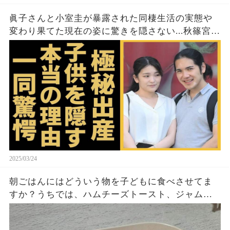
眞子さんと小室圭が暴露された同棲生活の実態や
変わり果てた現在の姿に驚きを隠さない...秋篠宮家
の長女がアメリカで極秘出産の真相や暴露された
ヤバいO癖に言葉を失う...
2025/03/24
朝ごはんにはどういう物を子どもに食べさせてま
すか？うちでは、ハムチーズトースト、ジャムト
ースト、ピーナッツバタートーストをよく作りま
す。やっぱこんなんダメよね…