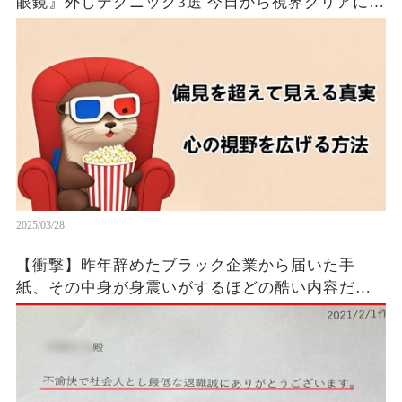
眼鏡』外しテクニック3選 今日から視界クリアにな
るたった！！🦦✨
2025/03/28
【衝撃】昨年辞めたブラック企業から届いた手
紙、その中身が身震いがするほどの酷い内容だっ
た…...