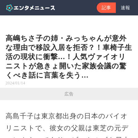
記事
速報
高嶋ちさ子の姉・みっちゃんが意外
な理由で移設入居を拒否？！車椅子生
活の現状に衝撃…！人気ヴァイオリ
ニストが急きょ開いた家族会議の驚
くべき話に言葉を失う…
2024/01/14
広告
高島千子は東京都出身の日本のバイオ
リニストで、彼女の父親は東芝の元デ