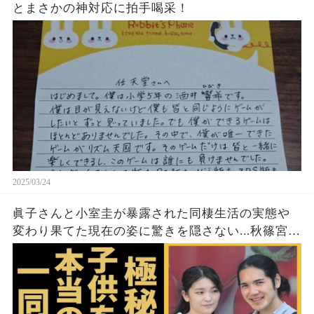
とまさかの神対応に拍手喝采！
2025/03/24
眞子さんと小室圭が暴露された同棲生活の実態や
変わり果てた現在の姿に驚きを隠さない...秋篠宮家
の長女がアメリカで極秘出産の真相や暴露された
ヤバいO癖に言葉を失う...