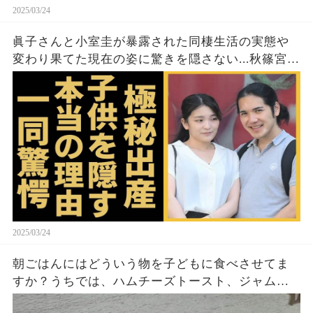
2025/03/24
眞子さんと小室圭が暴露された同棲生活の実態や
変わり果てた現在の姿に驚きを隠さない...秋篠宮家
の長女がアメリカで極秘出産の真相や暴露された
ヤバいO癖に言葉を失う...
2025/03/24
朝ごはんにはどういう物を子どもに食べさせてま
すか？うちでは、ハムチーズトースト、ジャムト
ースト、ピーナッツバタートーストをよく作りま