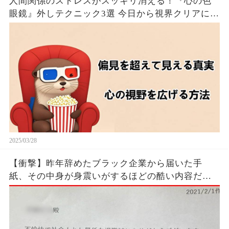
人間関係のストレスがスッキリ消える！『心の色
眼鏡』外しテクニック3選 今日から視界クリアにな
るたった！！🦦✨
2025/03/28
【衝撃】昨年辞めたブラック企業から届いた手
紙、その中身が身震いがするほどの酷い内容だっ
た…...