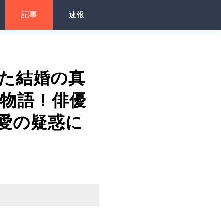
記事
速報
た結婚の真
の物語！俳優
愛の疑惑に