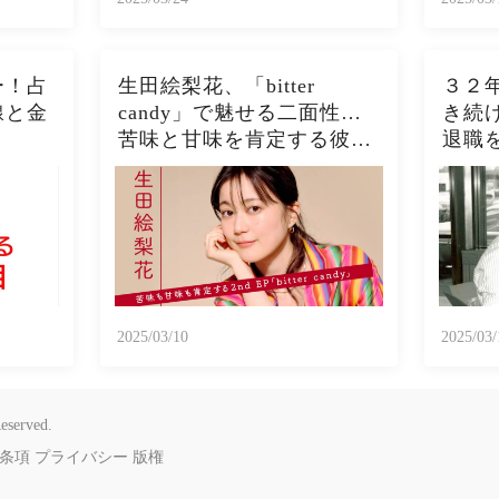
ー！占
生田絵梨花、「bitter
３２
線と金
candy」で魅せる二面性…
き続
苦味と甘味を肯定する彼女
退職
の進化とは？
う展
2025/03/10
2025/03/
eserved.
条項
プライバシー
版権