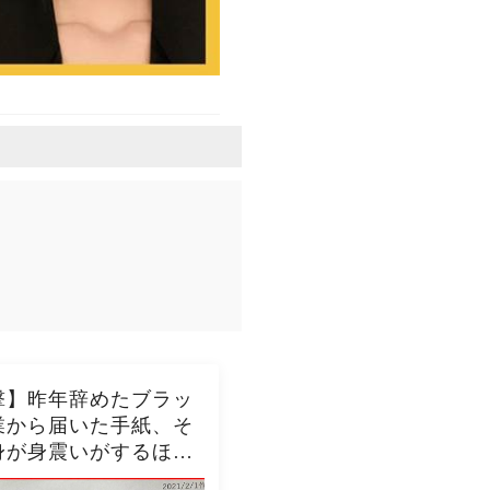
撃】昨年辞めたブラッ
業から届いた手紙、そ
身が身震いがするほど
内容だった…...