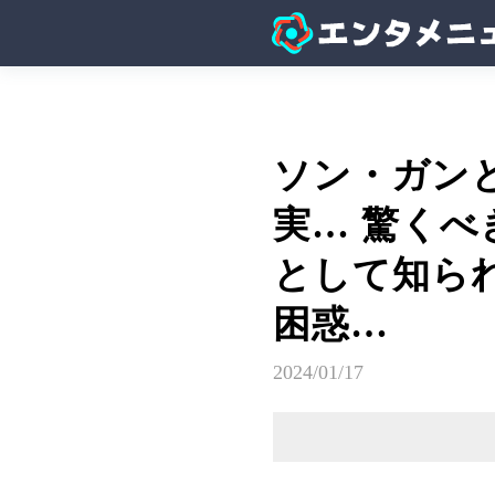
ソン・ガン
実… 驚く
として知ら
困惑…
2024/01/17