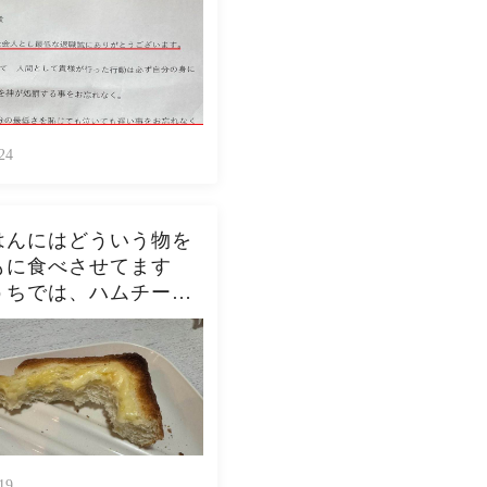
24
はんにはどういう物を
もに食べさせてます
うちでは、ハムチーズ
スト、ジャムトース
ピーナッツバタートー
をよく作ります。やっ
んなんダメよね…
19