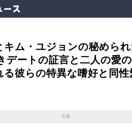
とキム・ユジョンの秘められ
べきデートの証言と二人の愛
れる彼らの特異な嗜好と同性
広告