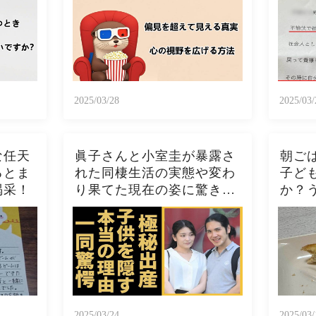
った！！🦦✨
2025/03/28
2025/03/
な任天
眞子さんと小室圭が暴露さ
朝ご
るとま
れた同棲生活の実態や変わ
子ど
喝采！
り果てた現在の姿に驚きを
か？
隠さない...秋篠宮家の長女
トー
がアメリカで極秘出産の真
ト、
相や暴露されたヤバいO癖
スト
に言葉を失う...
ぱこ
2025/03/24
2025/03/