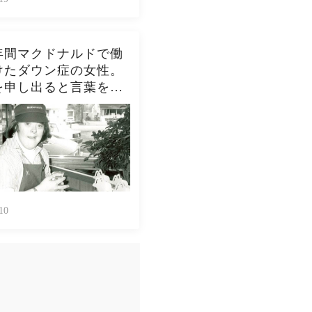
年間マクドナルドで働
けたダウン症の女性。
を申し出ると言葉を失
開を迎える
10