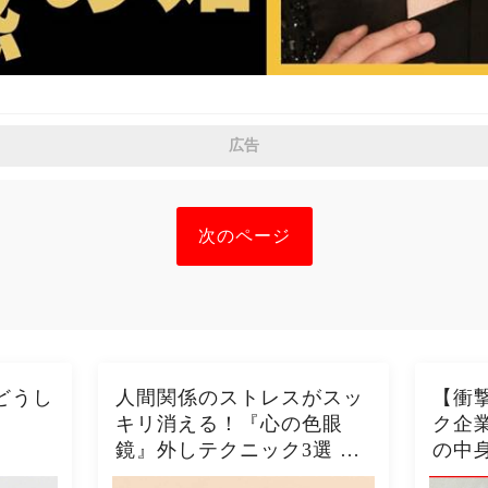
広告
次のページ
どうし
人間関係のストレスがスッ
【衝
キリ消える！『心の色眼
ク企
鏡』外しテクニック3選 今
の中
日から視界クリアになるた
の酷い