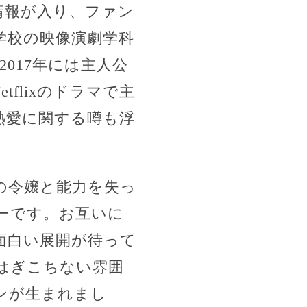
情報が入り、ファン
学校の映像演劇学科
017年には主人公
flixのドラマで主
熱愛に関する噂も浮
の令嬢と能力を失っ
ーです。お互いに
面白い展開が待って
はぎこちない雰囲
ンが生まれまし