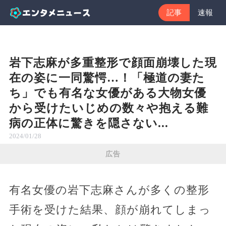
記事
速報
岩下志麻が多重整形で顔面崩壊した現
在の姿に一同驚愕…！「極道の妻た
ち」でも有名な女優がある大物女優
から受けたいじめの数々や抱える難
病の正体に驚きを隠さない...
2024/01/28
広告
有名女優の岩下志麻さんが多くの整形
手術を受けた結果、顔が崩れてしまっ