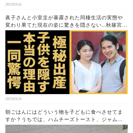
2025/03/24
眞子さんと小室圭が暴露された同棲生活の実態や
変わり果てた現在の姿に驚きを隠さない...秋篠宮家
の長女がアメリカで極秘出産の真相や暴露された
ヤバいO癖に言葉を失う...
2025/03/24
朝ごはんにはどういう物を子どもに食べさせてま
すか？うちでは、ハムチーズトースト、ジャムト
ースト、ピーナッツバタートーストをよく作りま