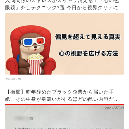
人間関係のストレスがスッキリ消える！『心の色
眼鏡』外しテクニック3選 今日から視界クリアにな
るたった！！🦦✨
2025/03/28
【衝撃】昨年辞めたブラック企業から届いた手
紙、その中身が身震いがするほどの酷い内容だっ
た…...