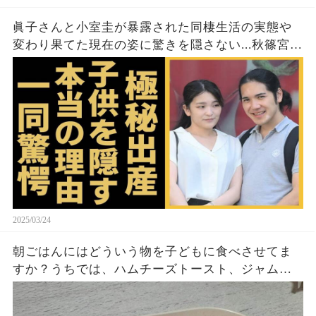
眞子さんと小室圭が暴露された同棲生活の実態や
変わり果てた現在の姿に驚きを隠さない...秋篠宮家
の長女がアメリカで極秘出産の真相や暴露された
ヤバいO癖に言葉を失う...
2025/03/24
朝ごはんにはどういう物を子どもに食べさせてま
すか？うちでは、ハムチーズトースト、ジャムト
ースト、ピーナッツバタートーストをよく作りま
す。やっぱこんなんダメよね…