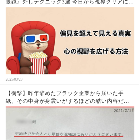
眼鏡』外しテクニック3選 今日から視界クリアにな
るたった！！🦦✨
2025/03/28
【衝撃】昨年辞めたブラック企業から届いた手
紙、その中身が身震いがするほどの酷い内容だっ
た…...