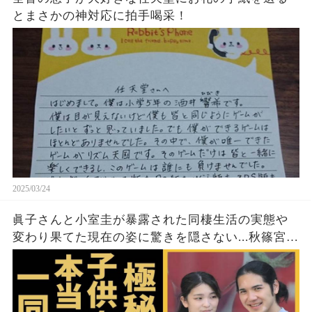
とまさかの神対応に拍手喝采！
2025/03/24
眞子さんと小室圭が暴露された同棲生活の実態や
変わり果てた現在の姿に驚きを隠さない...秋篠宮家
の長女がアメリカで極秘出産の真相や暴露された
ヤバいO癖に言葉を失う...