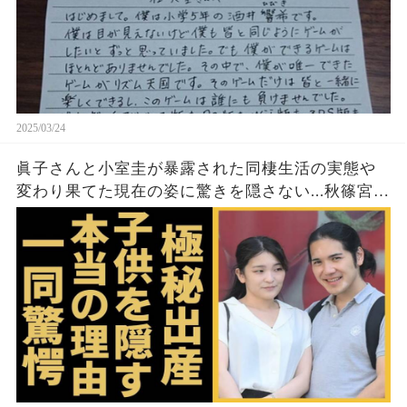
2025/03/24
眞子さんと小室圭が暴露された同棲生活の実態や
変わり果てた現在の姿に驚きを隠さない...秋篠宮家
の長女がアメリカで極秘出産の真相や暴露された
ヤバいO癖に言葉を失う...