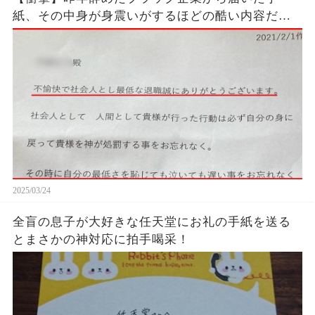
紙、その中身が身震いがするほどの酷い内容だっ
た…...
2025/03/24
全盲の息子が大好きな任天堂にお礼の手紙を送る
とまさかの神対応に拍手喝采！