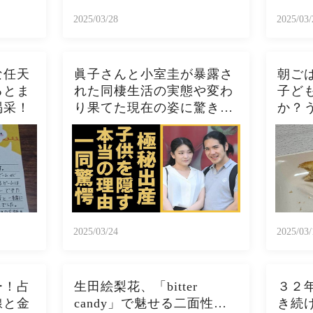
2025/03/28
2025/03/
な任天
眞子さんと小室圭が暴露さ
朝ご
るとま
れた同棲生活の実態や変わ
子ど
喝采！
り果てた現在の姿に驚きを
か？
隠さない...秋篠宮家の長女
トー
がアメリカで極秘出産の真
ト、
相や暴露されたヤバいO癖
スト
に言葉を失う...
ぱこ
2025/03/24
2025/03/
ー！占
生田絵梨花、「bitter
３２
線と金
candy」で魅せる二面性…
き続