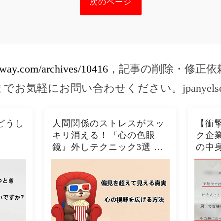
次のページ
ghway.com/archives/10416
，記事の削除・修正依
までお気軽にお問い合わせください。
jpanyel
どうし
人間関係のストレスがスッ
【衝
キリ消える！『心の色眼
ク企
鏡』外しテクニック3選 今
の中
日から視界クリアになるた
の酷い
った！！🦦✨