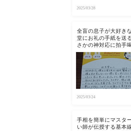
2025/03/28
全盲の息子が大好き
堂にお礼の手紙を送
さかの神対応に拍手
2025/03/24
手相を簡単にマスタ
い師が伝授する基本