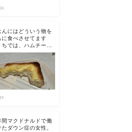
24
はんにはどういう物を
もに食べさせてます
うちでは、ハムチーズ
スト、ジャムトース
ピーナッツバタートー
をよく作ります。やっ
んなんダメよね…
19
年間マクドナルドで働
けたダウン症の女性。