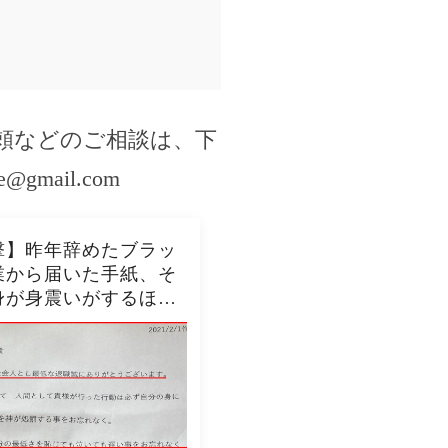
頼などのご相談は、下
se@gmail.com
撃】昨年辞めたブラッ
業から届いた手紙、そ
身が身震いがするほど
内容だった…...