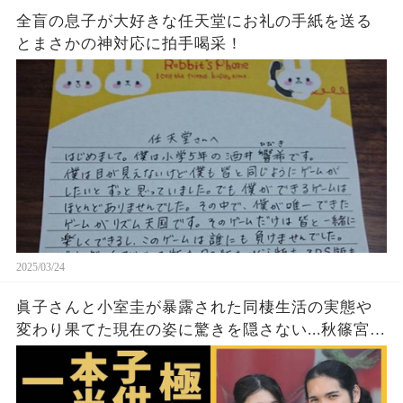
全盲の息子が大好きな任天堂にお礼の手紙を送る
とまさかの神対応に拍手喝采！
2025/03/24
眞子さんと小室圭が暴露された同棲生活の実態や
変わり果てた現在の姿に驚きを隠さない...秋篠宮家
の長女がアメリカで極秘出産の真相や暴露された
ヤバいO癖に言葉を失う...