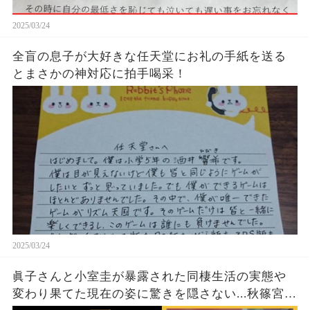
2025/03/24
全盲の息子が大好きな任天堂にお礼の手紙を送る
とまさかの神対応に拍手喝采！
2025/03/24
眞子さんと小室圭が暴露された同棲生活の実態や
変わり果てた現在の姿に驚きを隠さない...秋篠宮家