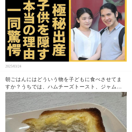
の長女がアメリカで極秘出産の真相や暴露された
ヤバいO癖に言葉を失う...
2025/03/24
朝ごはんにはどういう物を子どもに食べさせてま
すか？うちでは、ハムチーズトースト、ジャムト
ースト、ピーナッツバタートーストをよく作りま
す。やっぱこんなんダメよね…