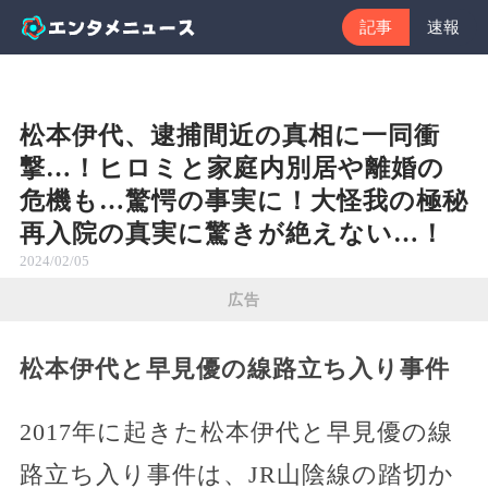
記事
速報
松本伊代、逮捕間近の真相に一同衝
撃…！ヒロミと家庭内別居や離婚の
危機も…驚愕の事実に！大怪我の極秘
再入院の真実に驚きが絶えない…！
2024/02/05
広告
松本伊代と早見優の線路立ち入り事件
2017年に起きた松本伊代と早見優の線
路立ち入り事件は、JR山陰線の踏切か