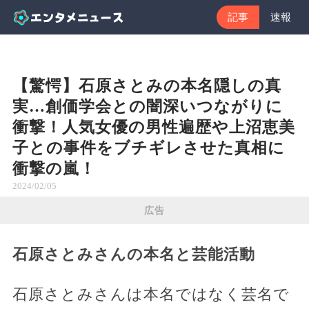
記事
速報
【驚愕】石原さとみの本名隠しの真
実…創価学会との闇深いつながりに
衝撃！人気女優の男性遍歴や上沼恵美
子との事件をブチギレさせた真相に
衝撃の嵐！
2024/02/05
広告
石原さとみさんの本名と芸能活動
石原さとみさんは本名ではなく芸名で