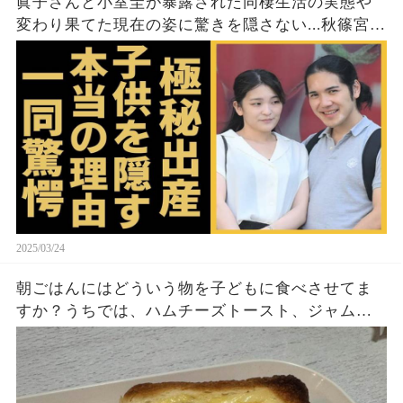
眞子さんと小室圭が暴露された同棲生活の実態や
変わり果てた現在の姿に驚きを隠さない...秋篠宮家
の長女がアメリカで極秘出産の真相や暴露された
ヤバいO癖に言葉を失う...
2025/03/24
朝ごはんにはどういう物を子どもに食べさせてま
すか？うちでは、ハムチーズトースト、ジャムト
ースト、ピーナッツバタートーストをよく作りま
す。やっぱこんなんダメよね…