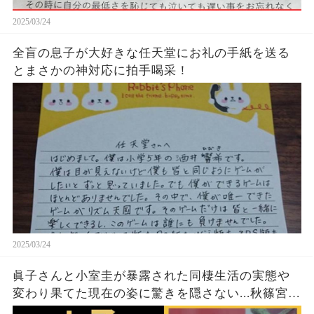
2025/03/24
全盲の息子が大好きな任天堂にお礼の手紙を送る
とまさかの神対応に拍手喝采！
2025/03/24
眞子さんと小室圭が暴露された同棲生活の実態や
変わり果てた現在の姿に驚きを隠さない...秋篠宮家
の長女がアメリカで極秘出産の真相や暴露された