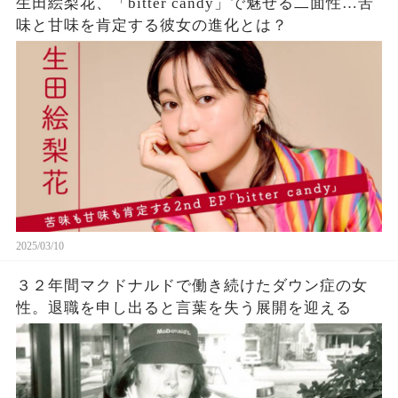
生田絵梨花、「bitter candy」で魅せる二面性…苦
味と甘味を肯定する彼女の進化とは？
2025/03/10
３２年間マクドナルドで働き続けたダウン症の女
性。退職を申し出ると言葉を失う展開を迎える