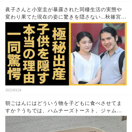
眞子さんと小室圭が暴露された同棲生活の実態や
変わり果てた現在の姿に驚きを隠さない...秋篠宮家
の長女がアメリカで極秘出産の真相や暴露された
ヤバいO癖に言葉を失う...
2025/03/24
朝ごはんにはどういう物を子どもに食べさせてま
すか？うちでは、ハムチーズトースト、ジャムト
ースト、ピーナッツバタートーストをよく作りま
す。やっぱこんなんダメよね…