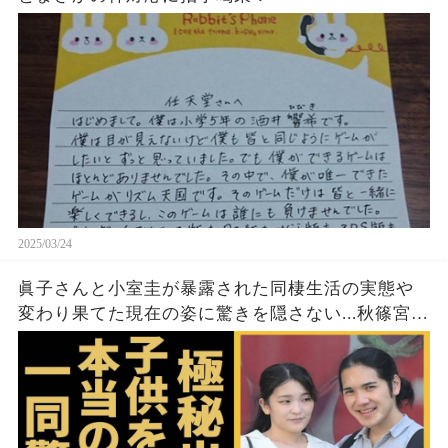
2025/03/24
眞子さんと小室圭が暴露された同棲生活の実態や
変わり果てた現在の姿に驚きを隠さない...秋篠宮家
の長女がアメリカで極秘出産の真相や暴露された
ヤバいO癖に言葉を失う...