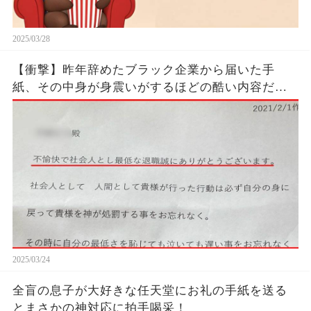
2025/03/28
【衝撃】昨年辞めたブラック企業から届いた手
紙、その中身が身震いがするほどの酷い内容だっ
た…...
2025/03/24
全盲の息子が大好きな任天堂にお礼の手紙を送る
とまさかの神対応に拍手喝采！