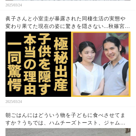
2025/03/24
眞子さんと小室圭が暴露された同棲生活の実態や
変わり果てた現在の姿に驚きを隠さない...秋篠宮家
の長女がアメリカで極秘出産の真相や暴露された
ヤバいO癖に言葉を失う...
2025/03/24
朝ごはんにはどういう物を子どもに食べさせてま
すか？うちでは、ハムチーズトースト、ジャムト
ースト、ピーナッツバタートーストをよく作りま