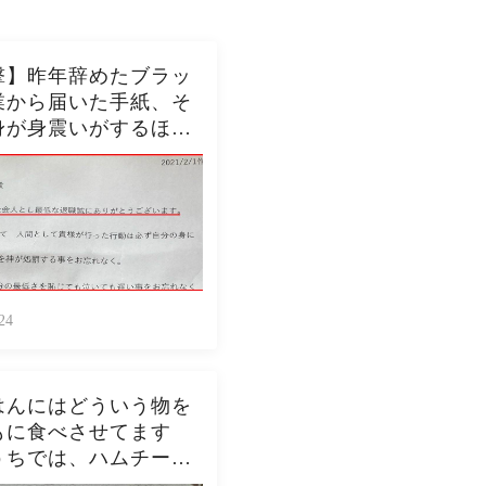
撃】昨年辞めたブラッ
業から届いた手紙、そ
身が身震いがするほど
内容だった…...
24
はんにはどういう物を
もに食べさせてます
うちでは、ハムチーズ
スト、ジャムトース