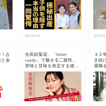
がアメリカで極秘出産の真
ト、
相や暴露されたヤバいO癖
スト
に言葉を失う...
ぱこ
2025/03/24
2025/03/
ー！占
生田絵梨花、「bitter
３２
線と金
candy」で魅せる二面性…
き続
苦味と甘味を肯定する彼女
退職
の進化とは？
う展