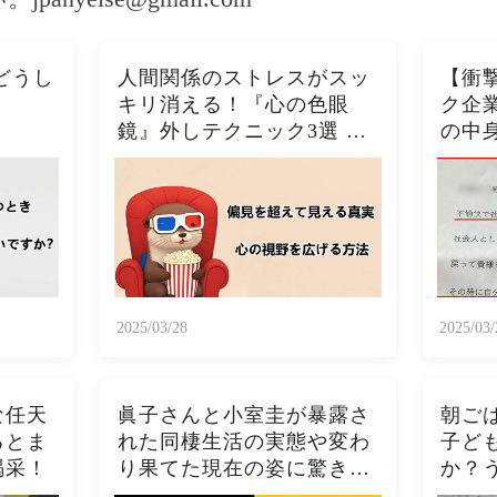
どうし
人間関係のストレスがスッ
【衝
キリ消える！『心の色眼
ク企
鏡』外しテクニック3選 今
の中
日から視界クリアになるた
の酷い
った！！🦦✨
2025/03/28
2025/03/
な任天
眞子さんと小室圭が暴露さ
朝ご
るとま
れた同棲生活の実態や変わ
子ど
喝采！
り果てた現在の姿に驚きを
か？
隠さない...秋篠宮家の長女
トー