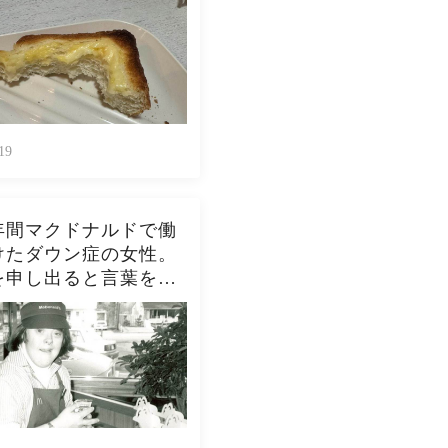
ピーナッツバタートー
をよく作ります。やっ
んなんダメよね…
19
年間マクドナルドで働
けたダウン症の女性。
を申し出ると言葉を失
開を迎える