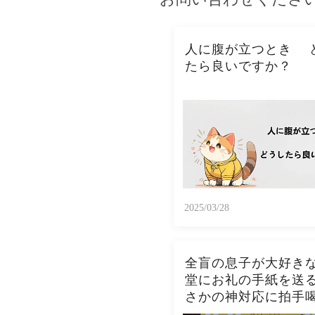
人に腹が立つとき 
たら良いですか？
2025/03/28
全盲の息子が大好き
堂にお礼の手紙を送
さかの神対応に拍手