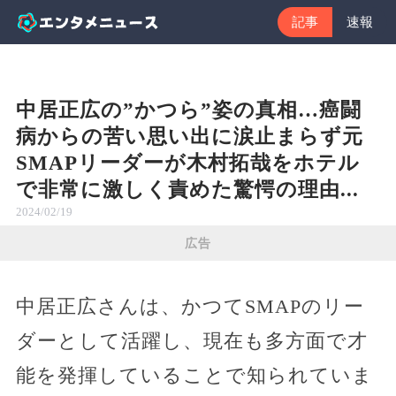
記事
速報
中居正広の”かつら”姿の真相…癌闘
病からの苦い思い出に涙止まらず元
SMAPリーダーが木村拓哉をホテル
で非常に激しく責めた驚愕の理由...
2024/02/19
広告
中居正広さんは、かつてSMAPのリー
ダーとして活躍し、現在も多方面で才
能を発揮していることで知られていま