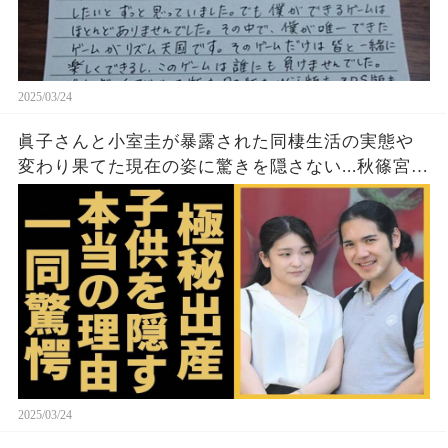
2025/03/24
眞子さんと小室圭が暴露された同棲生活の実態や
変わり果てた現在の姿に驚きを隠さない...秋篠宮家
の長女がアメリカで極秘出産の真相や暴露された
ヤバいO癖に言葉を失う...
2025/03/24