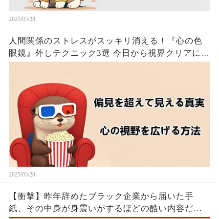
2025/03/28
人間関係のストレスがスッキリ消える！『心の色
眼鏡』外しテクニック3選 今日から視界クリアにな
るたった！！🦦✨
2025/03/28
【衝撃】昨年辞めたブラック企業から届いた手
紙、その中身が身震いがするほどの酷い内容だっ