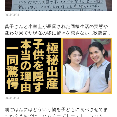
2025/03/24
眞子さんと小室圭が暴露された同棲生活の実態や
変わり果てた現在の姿に驚きを隠さない...秋篠宮家
の長女がアメリカで極秘出産の真相や暴露された
ヤバいO癖に言葉を失う...
2025/03/24
朝ごはんにはどういう物を子どもに食べさせてま
すか？うちでは、ハムチーズトースト、ジャムト