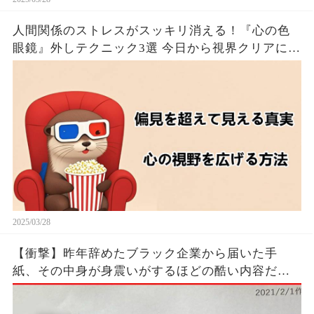
人間関係のストレスがスッキリ消える！『心の色
眼鏡』外しテクニック3選 今日から視界クリアにな
るたった！！🦦✨
2025/03/28
【衝撃】昨年辞めたブラック企業から届いた手
紙、その中身が身震いがするほどの酷い内容だっ
た…...