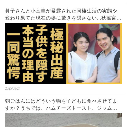
眞子さんと小室圭が暴露された同棲生活の実態や
変わり果てた現在の姿に驚きを隠さない...秋篠宮家
の長女がアメリカで極秘出産の真相や暴露された
ヤバいO癖に言葉を失う...
2025/03/24
朝ごはんにはどういう物を子どもに食べさせてま
すか？うちでは、ハムチーズトースト、ジャムト
ースト、ピーナッツバタートーストをよく作りま
す。やっぱこんなんダメよね…