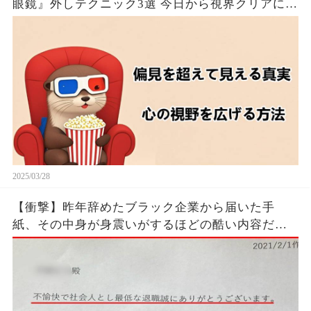
眼鏡』外しテクニック3選 今日から視界クリアにな
るたった！！🦦✨
2025/03/28
【衝撃】昨年辞めたブラック企業から届いた手
紙、その中身が身震いがするほどの酷い内容だっ
た…...