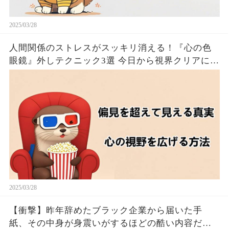
2025/03/28
人間関係のストレスがスッキリ消える！『心の色
眼鏡』外しテクニック3選 今日から視界クリアにな
るたった！！🦦✨
2025/03/28
【衝撃】昨年辞めたブラック企業から届いた手
紙、その中身が身震いがするほどの酷い内容だっ