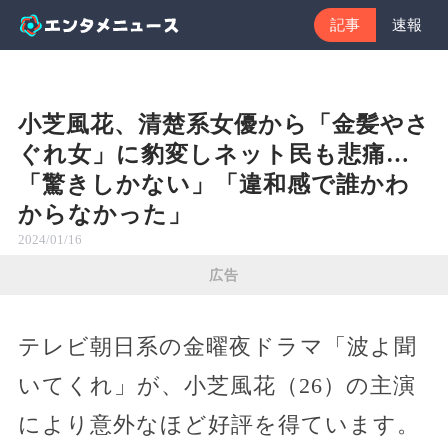
記事
速報
小芝風花、清楚系女優から「金髪やさ
ぐれ女」に豹変しネット民も悲痛…
「驚きしかない」「違和感で誰かわ
からなかった」
2024/01/16
広告
テレビ朝日系の金曜夜ドラマ「波よ聞
いてくれ」が、小芝風花（26）の主演
により意外なほど好評を得ています。