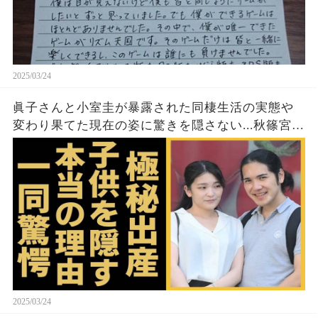
2025/03/24
眞子さんと小室圭が暴露された同棲生活の実態や
変わり果てた現在の姿に驚きを隠さない...秋篠宮家
の長女がアメリカで極秘出産の真相や暴露された
ヤバいO癖に言葉を失う...
2025/03/24