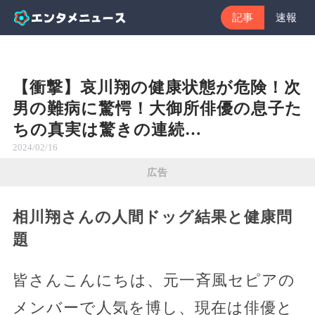
記事
速報
【衝撃】哀川翔の健康状態が危険！次
男の難病に驚愕！大御所俳優の息子た
ちの真実は驚きの連続…
2024/02/16
広告
相川翔さんの人間ドッグ結果と健康問
題
皆さんこんにちは、元一斉風セピアの
メンバーで人気を博し、現在は俳優と