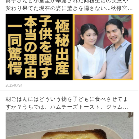
眞子さんと小室圭が暴露された同棲生活の実態や
変わり果てた現在の姿に驚きを隠さない...秋篠宮家
の長女がアメリカで極秘出産の真相や暴露された
ヤバいO癖に言葉を失う...
2025/03/24
朝ごはんにはどういう物を子どもに食べさせてま
すか？うちでは、ハムチーズトースト、ジャムト
ースト、ピーナッツバタートーストをよく作りま
す。やっぱこんなんダメよね…