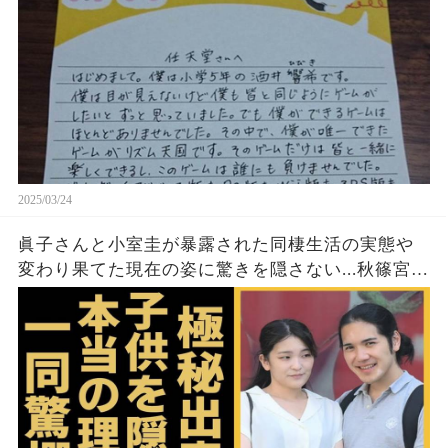
2025/03/24
眞子さんと小室圭が暴露された同棲生活の実態や
変わり果てた現在の姿に驚きを隠さない...秋篠宮家
の長女がアメリカで極秘出産の真相や暴露された
ヤバいO癖に言葉を失う...