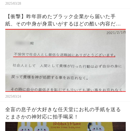
2025/03/28
【衝撃】昨年辞めたブラック企業から届いた手
紙、その中身が身震いがするほどの酷い内容だっ
た…...
2025/03/24
全盲の息子が大好きな任天堂にお礼の手紙を送る
とまさかの神対応に拍手喝采！