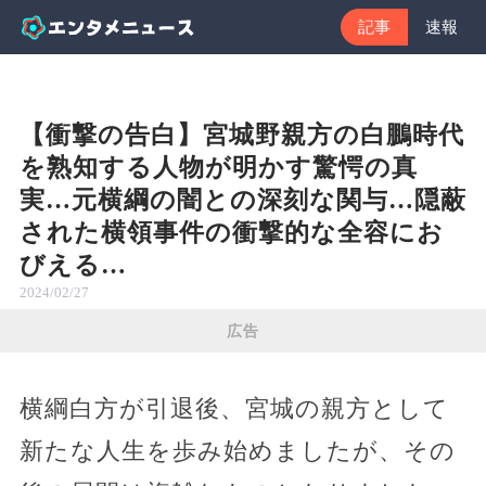
記事
速報
【衝撃の告白】宮城野親方の白鵬時代
を熟知する人物が明かす驚愕の真
実…元横綱の闇との深刻な関与…隠蔽
された横領事件の衝撃的な全容にお
びえる…
2024/02/27
広告
横綱白方が引退後、宮城の親方として
新たな人生を歩み始めましたが、その