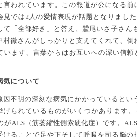
と言われています。この報道が公になる前
会見では2人の愛情表現が話題となりまし
して「全部好き」と答え、鷲尾いさ子さん
中村徹さんがしっかりと支えてくれて、倒
ています。言葉からはお互いへの深い信頼
病気について
原因不明の深刻な病気にかかっているとい
挙げられているものがいくつかあります。
がALS（筋萎縮性側索硬化症）です。AL
受けることで足や下そして呼吸を司る脳の