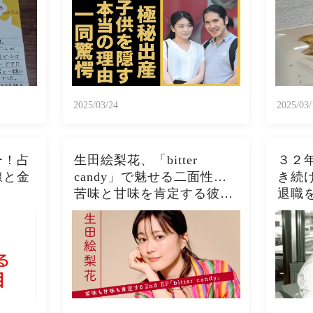
がアメリカで極秘出産の真
ト、
相や暴露されたヤバいO癖
スト
に言葉を失う...
ぱこ
2025/03/24
2025/03/
ー！占
生田絵梨花、「bitter
３２
線と金
candy」で魅せる二面性…
き続
苦味と甘味を肯定する彼女
退職
の進化とは？
う展