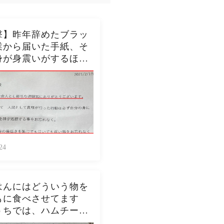
撃】昨年辞めたブラッ
業から届いた手紙、そ
身が身震いがするほど
内容だった…...
24
はんにはどういう物を
もに食べさせてます
うちでは、ハムチーズ
スト、ジャムトース