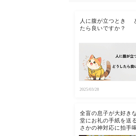
人に腹が立つとき 
たら良いですか？
2025/03/28
全盲の息子が大好き
堂にお礼の手紙を送
さかの神対応に拍手