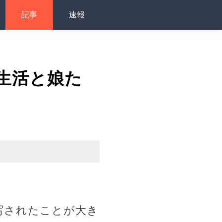
記事
速報
生活と娘た
写されたことが大き