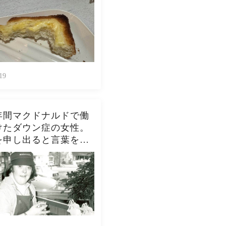
ピーナッツバタートー
をよく作ります。やっ
んなんダメよね…
19
年間マクドナルドで働
けたダウン症の女性。
を申し出ると言葉を失
開を迎える