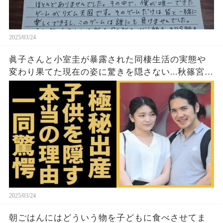
2025/03/24
眞子さんと小室圭が暴露された同棲生活の実態や
変わり果てた現在の姿に驚きを隠さない...秋篠宮家
の長女がアメリカで極秘出産の真相や暴露された
ヤバいO癖に言葉を失う...
2025/03/24
朝ごはんにはどういう物を子どもに食べさせてま