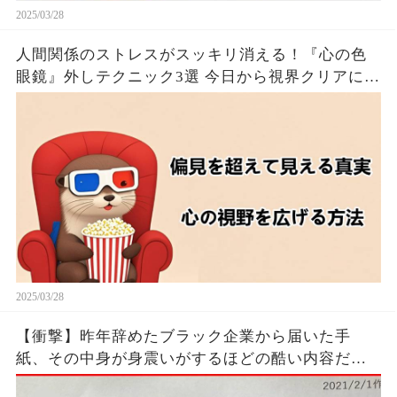
2025/03/28
人間関係のストレスがスッキリ消える！『心の色
眼鏡』外しテクニック3選 今日から視界クリアにな
るたった！！🦦✨
2025/03/28
【衝撃】昨年辞めたブラック企業から届いた手
紙、その中身が身震いがするほどの酷い内容だっ
た…...